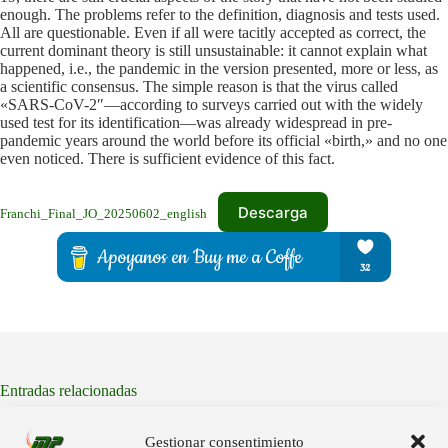
enough. The problems refer to the definition, diagnosis and tests used.
All are questionable. Even if all were tacitly accepted as correct, the
current dominant theory is still unsustainable: it cannot explain what
happened, i.e., the pandemic in the version presented, more or less, as
a scientific consensus. The simple reason is that the virus called
«SARS-CoV-2″—according to surveys carried out with the widely
used test for its identification—was already widespread in pre-
pandemic years around the world before its official «birth,» and no one
even noticed. There is sufficient evidence of this fact.
Descarga
Franchi_Final_JO_20250602_english
Entradas relacionadas
研究者らが歯科麻酔薬および各種医療用ワクチンを分
Gestionar consentimiento
析した結果、ナノテクノロジーの構造体と人工的なフ