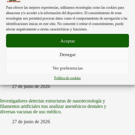
ィラメントを検出しました。
Para ofrecer las mejores experiencias, utilizamos tecnologías como las cookies para
almacenar y/o acceder a la información del dispositivo. El consentimiento de estas
28 de junio de 2026
tecnologías nos permitirá procesar datos como el comportamiento de navegación o las
identificaciones únicas en este sitio. No consentir o retirar el consentimiento, puede
afectar negativamente a ciertas características y funciones.
Dei ricercatori hanno rilevato strutture di nanotecnologia e
filamenti artificiali dopo aver analizzato anestetici dentali e
Aceptar
diversi vaccini per uso medico.
28 de junio de 2026
Denegar
Des chercheurs détectent des structures nanotechnologiques et
Ver preferencias
des filaments artificiels après avoir analysé des anesthésiques
dentaires et divers vaccins à usage médical.
Política de cookies
27 de junio de 2026
Investigadores detectan estructuras de nanotecnología y
filamentos artificiales tras analizar anestésicos dentales y
diversas vacunas de uso médico.
27 de junio de 2026