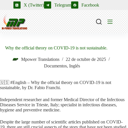
Saltar
X (Twitter)
Telegram
Facebook
al
contenido
Why the official theory on COVID-19 is not sustainable.
Mpower Translations
22 de octubre de 2025
Documentos
,
Inglés
🇺🇸 #English – Why the official theory on COVID-19 is not
sustainable, by Dr. Fabio Franchi.
Independent researcher and former Medical Director of the Infectious
Diseases Service in Trieste, Italy; specialist in infectious diseases,
hygiene and preventive medicine.
Despite the large number of scientific articles published on COVID-
19, there are still crucial aspects of the story that have not been studied