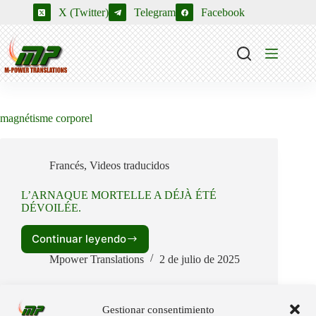
Saltar
X (Twitter)
Telegram
Facebook
al
contenido
magnétisme corporel
Francés
,
Videos traducidos
L’ARNAQUE MORTELLE A DÉJÀ ÉTÉ
DÉVOILÉE.
Continuar leyendo
L’ARNAQUE
MORTELLE
Mpower Translations
2 de julio de 2025
A
DÉJÀ
ÉTÉ
Gestionar consentimiento
DÉVOILÉE.