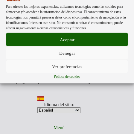
Acerca de:
Para ofrecer las mejores experiencias, utilizamos tecnologías como las cookies para
almacenar y/o acceder a la información del dispositivo. El consentimiento de estas
tecnologías nos permitirá procesar datos como el comportamiento de navegación o las
identificaciones únicas en este sitio. No consentir o retirar el consentimiento, puede
Mpower Translations
esta formado por personas libres de
afectar negativamente a ciertas características y funciones.
distintas partes del mundo.
Nuestra única finalidad, es darte a conocer la información más
Aceptar
veraz que otros no quieren mostrarte.
Traducimos aquellos videos y documentos que muestran la
Denegar
realidad de lo que nos acontece, para que estés preparado para
los tiempos que todos vamos a afrontar.
Somos anti
globalistas y pro humanos.
Ver preferencias
Nuestro equipo traducirá aquellos videos y documentos que
toda persona, debe de conocer.
Política de cookies
Está en juego la supervivencia de nuestra especie.
Idioma del sitio:
Menú