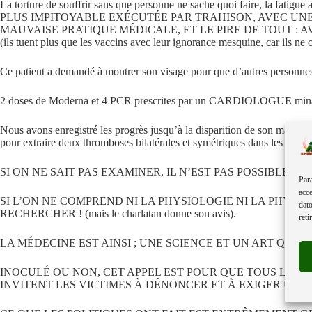
La torture de souffrir sans que personne ne sache quoi faire, la fat
PLUS IMPITOYABLE EXÉCUTÉE PAR TRAHISON, AVEC UN
MAUVAISE PRATIQUE MÉDICALE, ET LE PIRE DE TOUT :
(ils tuent plus que les vaccins avec leur ignorance mesquine, car ils n
Ce patient a demandé à montrer son visage pour que d’autres personnes
2 doses de Moderna et 4 PCR prescrites par un CARDIOLOGUE minable q
Nous avons enregistré les progrès jusqu’à la disparition de son magnéti
pour extraire deux thromboses bilatérales et symétriques dans les avant-
SI ON NE SAIT PAS EXAMINER, IL N’EST PAS POSSIBLE D
Para
acce
SI L’ON NE COMPREND NI LA PHYSIOLOGIE NI LA PHYSI
dato
RECHERCHER ! (mais le charlatan donne son avis).
reti
LA MÉDECINE EST AINSI ; UNE SCIENCE ET UN ART QUI 
INOCULÉ OU NON, CET APPEL EST POUR QUE TOUS LES 
INVITENT LES VICTIMES À DÉNONCER ET À EXIGER UN