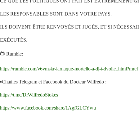
CE QUE LES POLITIQUES ONT FAIT EST EXTRÊMEMENT GR
LES RESPONSABLES SONT DANS VOTRE PAYS.
ILS DOIVENT ÊTRE RENVOYÉS ET JUGÉS, ET SI NÉCESSAIR
EXÉCUTÉS.
📺 Rumble:
https://rumble.com/v6vmskr-larnaque-mortelle-a-dj-t-dvoile..html?mr
▪️Chaînes Telegram et Facebook du Docteur Wilfredo :
https://t.me/DrWilfredoStokes
https://www.facebook.com/share/1AgfGLCYwu