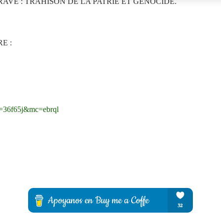
AVE : TRAHISON DE LA PATRIE ET GÉNOCIDE.
E :
ef=36f65j&mc=ebrql