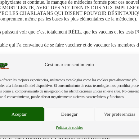
igue asphyxiante et continue, le manque de médecins formés pour ces 
E MORT LENTE, AVEC DES ACCIDENTS DUS AUX IMPULS
 AVEC LES CHARLATANS QUI DISENT POUVOIR DÉSINTAXI
e comprennent même pas les bases les plus élémentaires de la médecine).
 puissent voir que c’est totalement RÉEL, que les vaccins et les test
ui l’a convaincu de se faire vacciner et de vacciner les membres de 
sme sévère, de sa myocardite, de son magnétisme corporel et de son sang
bras étant encore en attente.
Gestionar consentimiento
E DIAGNOSTIQUER.
 ofrecer las mejores experiencias, utilizamos tecnologías como las cookies para almacenar y/o
der a la información del dispositivo. El consentimiento de estas tecnologías nos permitirá proce
OPATHOLOGIE DE BASE, ON NE PEUT PAS COMPRENDRE CE 
s como el comportamiento de navegación o las identificaciones únicas en este sitio. No consent
rar el consentimiento, puede afectar negativamente a ciertas características y funciones.
DÉPASSE LA PLUPART DES MÉDECINS INOCULÉS.
Aceptar
Denegar
Ver preferencias
MÉDECINS DU MONDE EXAMINENT LEURS PATIENTS ET COL
 ANTIDOTE DE LEUR GOUVERNEMENT.
Política de cookies