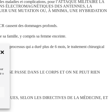
nouvelles maladies et complications, pour l’ATTAQUE MILITAIRE LA
IONS ÉLECTROMAGNÉTIQUES DES ANTENNES, LA
QUER UNE MUTATION OU, À MINIMA, UNE HYBRIDATION
s PCR causent des dommages profonds.
sa famille, y compris sa femme enceinte.
, un processus qui a duré plus de 6 mois, le traitement chirurgical
sar
QUI SE PASSE DANS LE CORPS ET ON NE PEUT RIEN
ir o
LÈGUES, SELON LES DIRECTIVES DE LA MÉDECINE, ET