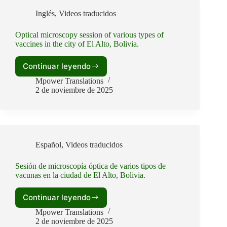
der
Inglés
,
Videos traducidos
Stadt
El
Optical microscopy session of various types of
Alto,
vaccines in the city of El Alto, Bolivia.
Bolivien.
Continuar leyendo
Optical
microscopy
Mpower Translations
session
2 de noviembre de 2025
of
various
types
of
vaccines
Español
,
Videos traducidos
in
the
Sesión de microscopía óptica de varios tipos de
city
vacunas en la ciudad de El Alto, Bolivia.
of
El
Alto,
Continuar leyendo
Sesión
Bolivia.
de
Mpower Translations
microscopía
2 de noviembre de 2025