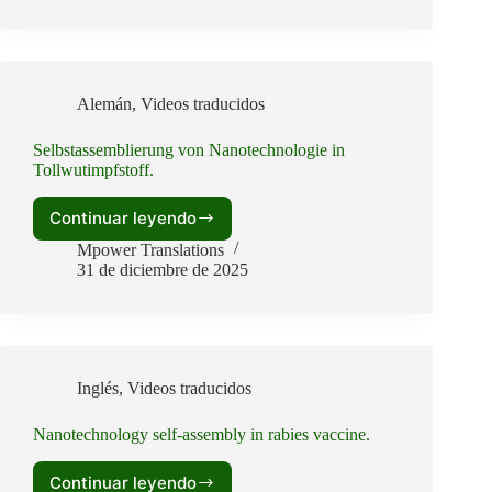
la
doctora
Zelada
ante
el
Alemán
,
Videos traducidos
Departamento
de
Salud
Selbstassemblierung von Nanotechnologie in
Tollwutimpfstoff.
de
Bolivia.
Continuar leyendo
Selbstassemblierung
von
Mpower Translations
Nanotechnologie
31 de diciembre de 2025
in
Tollwutimpfstoff.
Inglés
,
Videos traducidos
Nanotechnology self-assembly in rabies vaccine.
Continuar leyendo
Nanotechnology