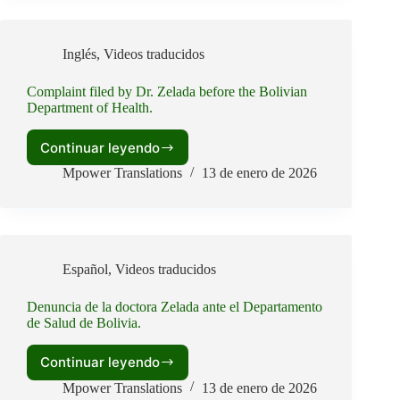
beim
bolivianischen
Gesundheitsamt.
Inglés
,
Videos traducidos
Complaint filed by Dr. Zelada before the Bolivian
Department of Health.
Continuar leyendo
Complaint
filed
Mpower Translations
13 de enero de 2026
by
Dr.
Zelada
before
the
Español
,
Videos traducidos
Bolivian
Department
of
Denuncia de la doctora Zelada ante el Departamento
de Salud de Bolivia.
Health.
Continuar leyendo
Denuncia
de
Mpower Translations
13 de enero de 2026