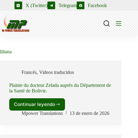
Saltar
X (Twitter)
Telegram
Facebook
al
contenido
liliana
Francés
,
Videos traducidos
Plainte du docteur Zelada auprès du Département de
la Santé de Bolivie.
Continuar leyendo
Plainte
du
Mpower Translations
13 de enero de 2026
docteur
Zelada
auprès
du