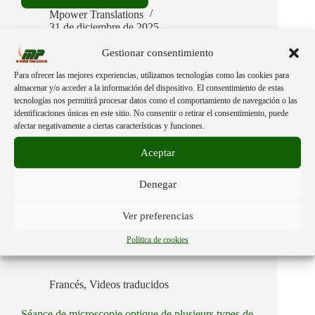
self-
Mpower Translations
assembly
31 de diciembre de 2025
in
rabies
Gestionar consentimiento
vaccine.
Para ofrecer las mejores experiencias, utilizamos tecnologías como las cookies para
almacenar y/o acceder a la información del dispositivo. El consentimiento de estas
tecnologías nos permitirá procesar datos como el comportamiento de navegación o las
Español
,
Videos traducidos
identificaciones únicas en este sitio. No consentir o retirar el consentimiento, puede
afectar negativamente a ciertas características y funciones.
Autoensamblaje de nanotecnología en vacuna contra
la rabia.
Aceptar
Continuar leyendo
Autoensamblaje
Denegar
de
Mpower Translations
nanotecnología
31 de diciembre de 2025
Ver preferencias
en
vacuna
Política de cookies
contra
la
rabia.
Francés
,
Videos traducidos
Séance de microscopie optique de plusieurs types de