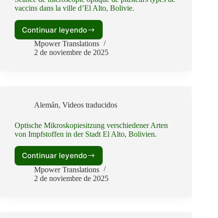
vaccins dans la ville d’El Alto, Bolivie.
Continuar leyendo
Séance
de
Mpower Translations
microscopie
2 de noviembre de 2025
optique
de
plusieurs
types
de
Alemán
,
Videos traducidos
vaccins
dans
Optische Mikroskopiesitzung verschiedener Arten
la
von Impfstoffen in der Stadt El Alto, Bolivien.
ville
d’El
Alto,
Continuar leyendo
Optische
Bolivie.
Mikroskopiesitzung
Mpower Translations
verschiedener
2 de noviembre de 2025
Arten
von
Impfstoffen
in