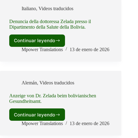
Département
Italiano
,
Videos traducidos
de
la
Santé
Denuncia della dottoressa Zelada presso il
Dipartimento della Salute della Bolivia.
de
Bolivie.
Continuar leyendo
Denuncia
della
Mpower Translations
13 de enero de 2026
dottoressa
Zelada
presso
il
Dipartimento
Alemán
,
Videos traducidos
della
Salute
della
Anzeige von Dr. Zelada beim bolivianischen
Gesundheitsamt.
Bolivia.
Continuar leyendo
Anzeige
von
Mpower Translations
13 de enero de 2026
Dr.
Zelada