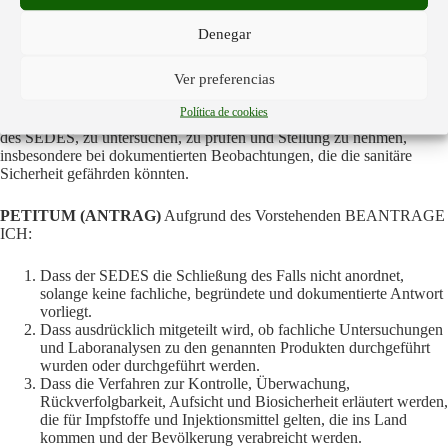
Biosicherheit und Kontrolle erfüllen und so das Leben und die
Integrität der Personen schützen.
Denegar
Bewertungs-, Kontroll- und Überwachungsmechanismen zu
implementieren, um Risiken für die öffentliche Gesundheit zu
vermeiden.
Ver preferencias
Política de cookies
Diese Normen verpflichten die Gesundheitsbehörden, einschließlich
des SEDES, zu untersuchen, zu prüfen und Stellung zu nehmen,
insbesondere bei dokumentierten Beobachtungen, die die sanitäre
Sicherheit gefährden könnten.
PETITUM (ANTRAG)
Aufgrund des Vorstehenden BEANTRAGE
ICH:
Dass der SEDES die Schließung des Falls nicht anordnet,
solange keine fachliche, begründete und dokumentierte Antwort
vorliegt.
Dass ausdrücklich mitgeteilt wird, ob fachliche Untersuchungen
und Laboranalysen zu den genannten Produkten durchgeführt
wurden oder durchgeführt werden.
Dass die Verfahren zur Kontrolle, Überwachung,
Rückverfolgbarkeit, Aufsicht und Biosicherheit erläutert werden,
die für Impfstoffe und Injektionsmittel gelten, die ins Land
kommen und der Bevölkerung verabreicht werden.