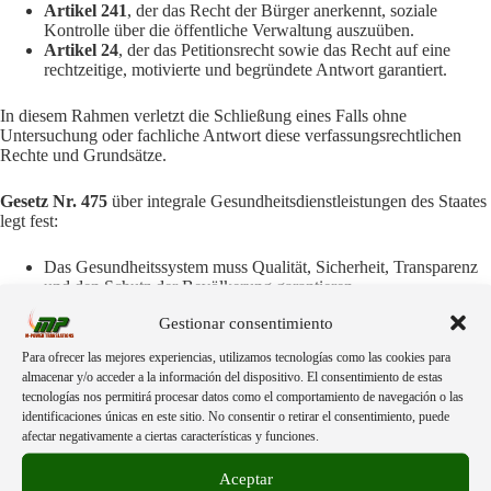
Artikel 241
, der das Recht der Bürger anerkennt, soziale
Kontrolle über die öffentliche Verwaltung auszuüben.
Artikel 24
, der das Petitionsrecht sowie das Recht auf eine
rechtzeitige, motivierte und begründete Antwort garantiert.
In diesem Rahmen verletzt die Schließung eines Falls ohne
Untersuchung oder fachliche Antwort diese verfassungsrechtlichen
Rechte und Grundsätze.
Gesetz Nr. 475
über integrale Gesundheitsdienstleistungen des Staates
legt fest:
Das Gesundheitssystem muss Qualität, Sicherheit, Transparenz
und den Schutz der Bevölkerung garantieren.
Die departementalen Gesundheitsbehörden haben Kompetenzen
Gestionar consentimiento
in der Aufsicht, Überwachung und sanitären Kontrolle der
verwendeten Gesundheitsdienste und -produkte.
Para ofrecer las mejores experiencias, utilizamos tecnologías como las cookies para
almacenar y/o acceder a la información del dispositivo. El consentimiento de estas
Das
Gesetz Nr. 3131
über die ärztliche Berufsausübung verstärkt
tecnologías nos permitirá procesar datos como el comportamiento de navegación o las
zudem die Pflicht des Staates:
identificaciones únicas en este sitio. No consentir o retirar el consentimiento, puede
afectar negativamente a ciertas características y funciones.
Dafür zu sorgen, dass Betriebsmittel, Medikamente, Impfstoffe
und medizinische Verfahren die Bedingungen für Qualität,
Aceptar