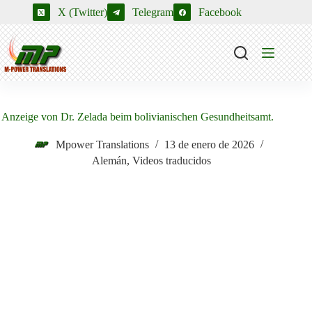
Saltar
X (Twitter)
Telegram
Facebook
al
contenido
Anzeige von Dr. Zelada beim bolivianischen Gesundheitsamt.
Mpower Translations
13 de enero de 2026
Alemán
,
Videos traducidos