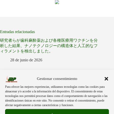
Entradas relacionadas
研究者らが歯科麻酔薬および各種医療用ワクチンを分
析した結果、ナノテクノロジーの構造体と人工的なフ
ィラメントを検出しました。
28 de junio de 2026
Dei ricercatori hanno rilevato strutture di nanotecnologia e
filamenti artificiali dopo aver analizzato anestetici dentali e
Gestionar consentimiento
diversi vaccini per uso medico.
Para ofrecer las mejores experiencias, utilizamos tecnologías como las cookies para
28 de junio de 2026
almacenar y/o acceder a la información del dispositivo. El consentimiento de estas
tecnologías nos permitirá procesar datos como el comportamiento de navegación o las
identificaciones únicas en este sitio. No consentir o retirar el consentimiento, puede
Des chercheurs détectent des structures nanotechnologiques et
afectar negativamente a ciertas características y funciones.
des filaments artificiels après avoir analysé des anesthésiques
dentaires et divers vaccins à usage médical.