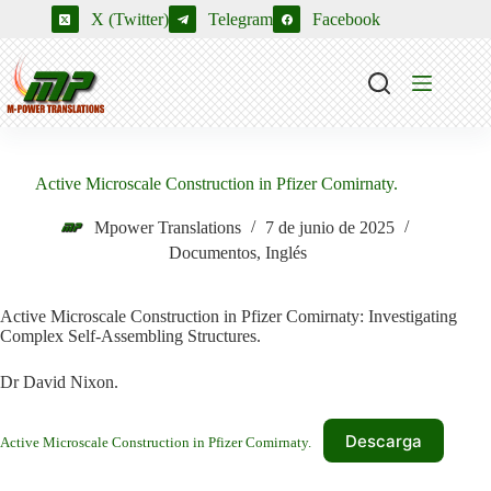
Saltar
X (Twitter)
Telegram
Facebook
al
contenido
Active Microscale Construction in Pfizer Comirnaty.
Mpower Translations
7 de junio de 2025
Documentos
,
Inglés
Active Microscale Construction in Pfizer Comirnaty: Investigating
Complex Self-Assembling Structures.
Dr David Nixon.
Descarga
Active Microscale Construction in Pfizer Comirnaty.