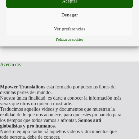
Aceptar
27 de junio de 2026
Denegar
Investigadores detectan estructuras de nanotecnología y
filamentos artificiales tras analizar anestésicos dentales y
Ver preferencias
diversas vacunas de uso médico.
Política de cookies
27 de junio de 2026
Acerca de:
Mpower Translations
esta formado por personas libres de
distintas partes del mundo.
Nuestra única finalidad, es darte a conocer la información más
veraz que otros no quieren mostrarte.
Traducimos aquellos videos y documentos que muestran la
realidad de lo que nos acontece, para que estés preparado para
los tiempos que todos vamos a afrontar.
Somos anti
globalistas y pro humanos.
Nuestro equipo traducirá aquellos videos y documentos que
toda persona, debe de conocer.