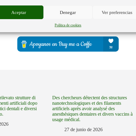
Aceptar
Denegar
Ver preferencias
Política de cookies
ilevato strutture di
Des chercheurs détectent des structures
enti artificiali dopo
nanotechnologiques et des filaments
ici dentali e diversi
artificiels après avoir analysé des
o.
anesthésiques dentaires et divers vaccins à
usage médical.
 2026
27 de junio de 2026