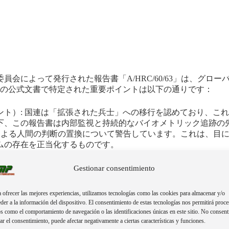
問委員会によって発行された報告書「A/HRC/60/63」は、
の公式文書で特定された重要ポイントは以下の通りです：
ント）: 国連は「拡張された兵士」への移行を認めており、こ
下、この報告書は内部監視と持続的なバイオメトリック追跡の
ムによる人間の判断の置換について警告しています。これは、目
ムの存在を正当化するものです。
、精神的プライバシーに対する極端なリスクを指摘しています。
れました。
Gestionar consentimiento
しい武器に対する責任追及の困難さを強調しています。行動を自
が生み出され、国際安全保障の保護の下でバイオコンバージェ
 ofrecer las mejores experiencias, utilizamos tecnologías como las cookies para almacenar y/o
der a la información del dispositivo. El consentimiento de estas tecnologías nos permitirá proce
可能性ではなく、2025年末から世界レベルで法的標準化の過
s como el comportamiento de navegación o las identificaciones únicas en este sitio. No consent
rar el consentimiento, puede afectar negativamente a ciertas características y funciones.