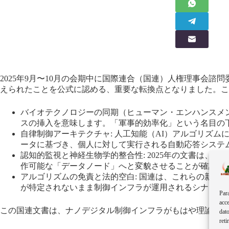
2025年9月〜10月の会期中に国際連合（国連）人権理事会諮
えられたことを公式に認める、重要な転換点となりました。こ
バイオテクノロジーの同期（ヒューマン・エンハンスメ
スの挿入を意味します。「軍事的効率化」という名目の
自律制御アーキテクチャ: 人工知能（AI）アルゴリズ
ータに基づき、個人に対して実行される自動応答システ
認知的監視と神経生物学的整合性: 2025年の文書は
作可能な「データノード」へと変貌させることが確認さ
アルゴリズムの免責と法的空白: 国連は、これらの新
が特定されないまま制御インフラが運用されるシナリオ
Para
acce
この国連文書は、ナノデジタル制御インフラがもはや理論的な
dato
reti