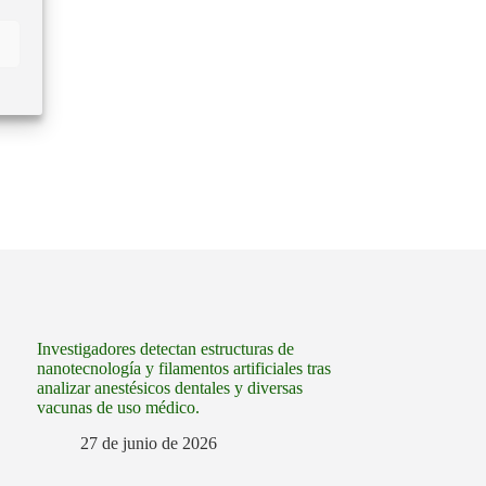
Investigadores detectan estructuras de
nanotecnología y filamentos artificiales tras
analizar anestésicos dentales y diversas
vacunas de uso médico.
27 de junio de 2026