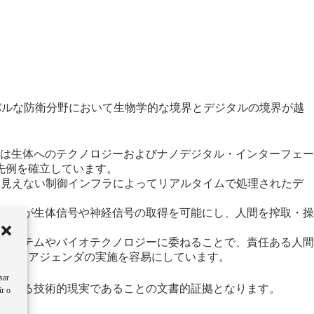
グローバルな防衛分野において生物学的な境界とデジタルの境界が越
れは生体へのテクノロジーおよびナノデジタル・インターフェー
先例を確立しています。
に見えない制御インフラによってリアルタイムで処理されたデ
新興技術が生体信号や神経信号の取得を可能にし、人間を搾取・操
律システムやバイオテクノロジーに委ねることで、責任ある人間
ンス・アジェンダの実施を容易にしています。
sar
程にある技術的現実であることの文書的証拠となります。
ir o