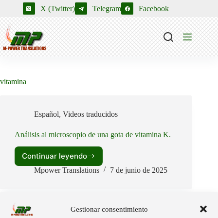
Saltar
X (Twitter)
Telegram
Facebook
al
contenido
vitamina
Español
,
Videos traducidos
Análisis al microscopio de una gota de vitamina K.
Continuar leyendo
Análisis
al
Mpower Translations
7 de junio de 2025
microscopio
de
una
gota
Gestionar consentimiento
de