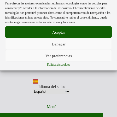
Acerca de:
vitamina
Para ofrecer las mejores experiencias, utilizamos tecnologías como las cookies para
K.
almacenar y/o acceder a la información del dispositivo. El consentimiento de estas
tecnologías nos permitirá procesar datos como el comportamiento de navegación o las
identificaciones únicas en este sitio. No consentir o retirar el consentimiento, puede
Mpower Translations
esta formado por personas libres de
afectar negativamente a ciertas características y funciones.
distintas partes del mundo.
Nuestra única finalidad, es darte a conocer la información más
Aceptar
veraz que otros no quieren mostrarte.
Traducimos aquellos videos y documentos que muestran la
realidad de lo que nos acontece, para que estés preparado para
Denegar
los tiempos que todos vamos a afrontar.
Somos anti
globalistas y pro humanos.
Ver preferencias
Nuestro equipo traducirá aquellos videos y documentos que
toda persona, debe de conocer.
Política de cookies
Está en juego la supervivencia de nuestra especie.
Idioma del sitio:
Menú