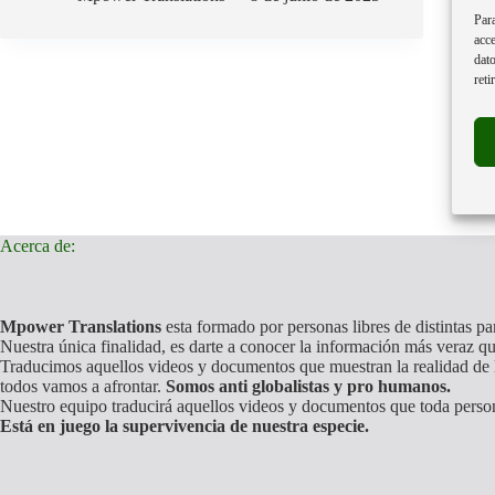
Argentine
Para
concernant
acce
les
dato
soi-
reti
disant
vaccins.
Acerca de:
Mpower Translations
esta formado por personas libres de distintas p
Nuestra única finalidad, es darte a conocer la información más veraz qu
Traducimos aquellos videos y documentos que muestran la realidad de l
todos vamos a afrontar.
Somos anti globalistas y pro humanos.
Nuestro equipo traducirá aquellos videos y documentos que toda perso
Está en juego la supervivencia de nuestra especie.