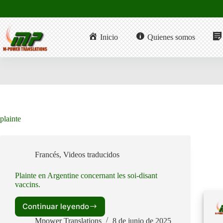
Saltar
al
contenido
Inicio
Quienes somos
plainte
Francés
,
Videos traducidos
Plainte en Argentine concernant les soi-disant
vaccins.
Continuar leyendo
Plainte
en
Mpower Translations
8 de junio de 2025