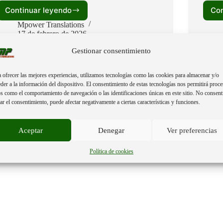
Continuar leyendo
Con
BIO-
GOVERNANÇA
Mpower Translations
MILITARIZADA:
17 de febrero de 2026
«O
Gestionar consentimiento
RELATÓRIO
DA
ONU
 ofrecer las mejores experiencias, utilizamos tecnologías como las cookies para almacenar y/o
SOBRE
der a la información del dispositivo. El consentimiento de estas tecnologías nos permitirá proce
A
s como el comportamiento de navegación o las identificaciones únicas en este sitio. No consent
INTEGRAÇÃO
rar el consentimiento, puede afectar negativamente a ciertas características y funciones.
DE
NANOTECNOLOGIA
E
Aceptar
Denegar
Ver preferencias
CONTROLO
NEURAL
Política de cookies
NA
POPULAÇÃO»RESUMO
EXECUTIVO.