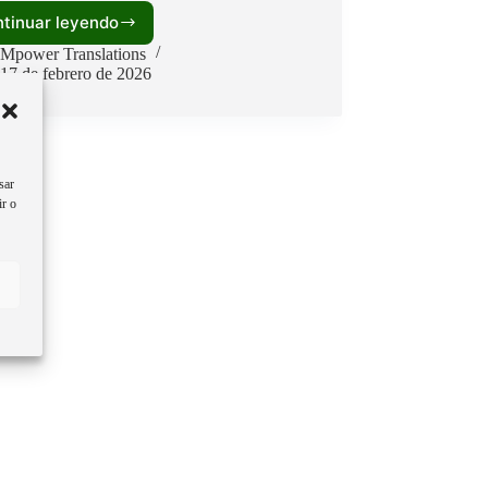
tinuar leyendo
BIO-
GOVERNANCE
Mpower Translations
MILITARIZZATA:
17 de febrero de 2026
«IL
RAPPORTO
ONU
SULL’INTEGRAZIONE
DI
sar
NANOTECNOLOGIA
ir o
E
CONTROLLO
NEURALE
NELLA
POPOLAZIONE»SINTESI
OPERATIVA.