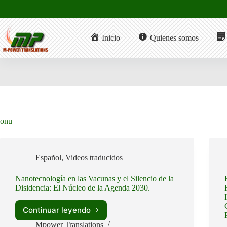
Saltar
al
contenido
Inicio
Quienes somos
onu
Español
,
Videos traducidos
Nanotecnología en las Vacunas y el Silencio de la
Disidencia: El Núcleo de la Agenda 2030.
Continuar leyendo
Nanotecnología
en
Mpower Translations