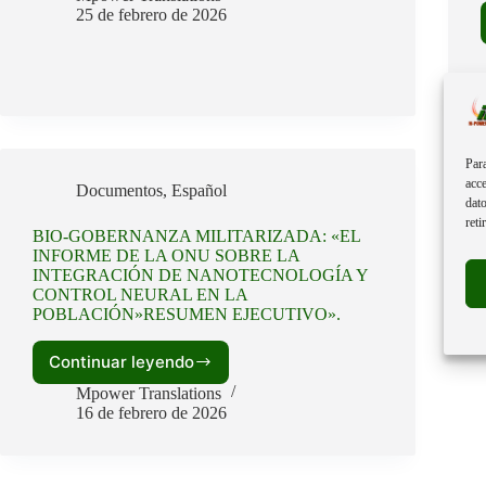
las
25 de febrero de 2026
Vacunas
y
el
Silencio
de
la
Disidencia:
Para
El
acce
Documentos
,
Español
Núcleo
dato
de
reti
BIO-GOBERNANZA MILITARIZADA: «EL
la
INFORME DE LA ONU SOBRE LA
Agenda
INTEGRACIÓN DE NANOTECNOLOGÍA Y
2030.
CONTROL NEURAL EN LA
POBLACIÓN»RESUMEN EJECUTIVO».
Continuar leyendo
BIO-
GOBERNANZA
Mpower Translations
MILITARIZADA:
16 de febrero de 2026
«EL
INFORME
DE