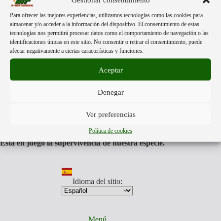
AGEMED,
durch
Para ofrecer las mejores experiencias, utilizamos tecnologías como las cookies para
Acerca de:
Dr.
almacenar y/o acceder a la información del dispositivo. El consentimiento de estas
tecnologías nos permitirá procesar datos como el comportamiento de navegación o las
Liliana
identificaciones únicas en este sitio. No consentir o retirar el consentimiento, puede
Zelada.
afectar negativamente a ciertas características y funciones.
Mpower Translations
esta formado por personas libres de
distintas partes del mundo.
Aceptar
Nuestra única finalidad, es darte a conocer la información más
veraz que otros no quieren mostrarte.
Traducimos aquellos videos y documentos que muestran la
Denegar
realidad de lo que nos acontece, para que estés preparado para
los tiempos que todos vamos a afrontar.
Somos anti
Ver preferencias
globalistas y pro humanos.
Nuestro equipo traducirá aquellos videos y documentos que
Política de cookies
toda persona, debe de conocer.
Está en juego la supervivencia de nuestra especie.
Idioma del sitio:
Menú