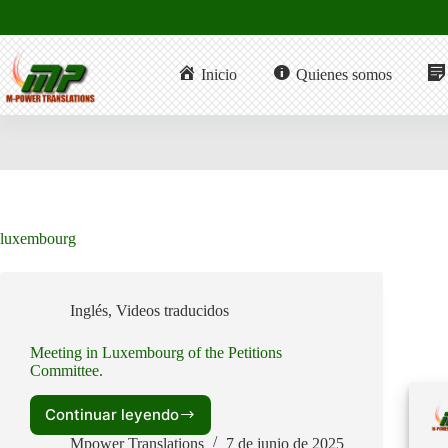
Saltar
al
contenido
Inicio
Quienes somos
luxembourg
Inglés
,
Videos traducidos
Meeting in Luxembourg of the Petitions
Committee.
Continuar leyendo
Meeting
in
Mpower Translations
7 de junio de 2025