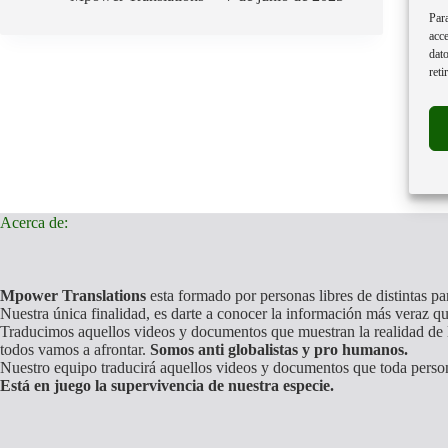
Luxembourg
Para
of
acce
the
dato
Petitions
reti
Committee.
Acerca de:
Mpower Translations
esta formado por personas libres de distintas p
Nuestra única finalidad, es darte a conocer la información más veraz qu
Traducimos aquellos videos y documentos que muestran la realidad de l
todos vamos a afrontar.
Somos anti globalistas y pro humanos.
Nuestro equipo traducirá aquellos videos y documentos que toda perso
Está en juego la supervivencia de nuestra especie.