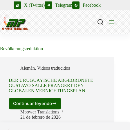
Saltar
X (Twitter)
Telegram
Facebook
al
contenido
Bevölkerungsreduktion
Alemán
,
Videos traducidos
DER URUGUAYISCHE ABGEORDNETE
GUSTAVO SALLE PRANGERT DEN
GLOBALEN VERNICHTUNGSPLAN.
Continuar leyendo
DER
URUGUAYISCHE
Mpower Translations
ABGEORDNETE
21 de febrero de 2026
GUSTAVO
SALLE