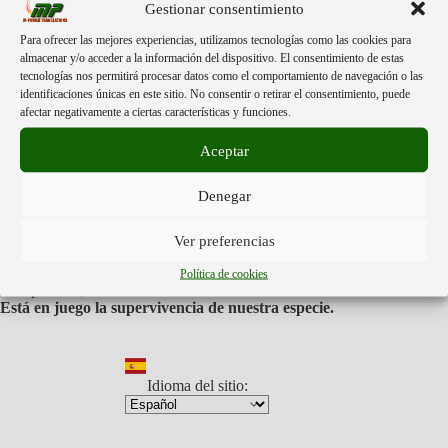
Gestionar consentimiento
PRANGERT
DEN
Para ofrecer las mejores experiencias, utilizamos tecnologías como las cookies para
GLOBALEN
Acerca de:
almacenar y/o acceder a la información del dispositivo. El consentimiento de estas
VERNICHTUNGSPLAN.
tecnologías nos permitirá procesar datos como el comportamiento de navegación o las
identificaciones únicas en este sitio. No consentir o retirar el consentimiento, puede
afectar negativamente a ciertas características y funciones.
Mpower Translations
esta formado por personas libres de
distintas partes del mundo.
Aceptar
Nuestra única finalidad, es darte a conocer la información más
veraz que otros no quieren mostrarte.
Denegar
Traducimos aquellos videos y documentos que muestran la
realidad de lo que nos acontece, para que estés preparado para
los tiempos que todos vamos a afrontar.
Somos anti
Ver preferencias
globalistas y pro humanos.
Nuestro equipo traducirá aquellos videos y documentos que
Política de cookies
toda persona, debe de conocer.
Está en juego la supervivencia de nuestra especie.
Idioma del sitio: