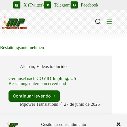
Saltar
X (Twitter)
Telegram
Facebook
al
contenido
Bestattungsunternehmen
Alemán
,
Videos traducidos
Gerinnsel nach COVID-Impfung: US-
Bestattungsunternehmerverband
Continuar leyendo
Gerinnsel
nach
Mpower Translations
27 de junio de 2025
COVID-
Impfung:
US-
Gestionar consentimiento
Bestattungsunternehmerverband