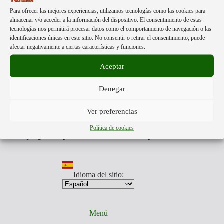
Acerca de:
Para ofrecer las mejores experiencias, utilizamos tecnologías como las cookies para
almacenar y/o acceder a la información del dispositivo. El consentimiento de estas
tecnologías nos permitirá procesar datos como el comportamiento de navegación o las
identificaciones únicas en este sitio. No consentir o retirar el consentimiento, puede
Mpower Translations
esta formado por personas libres de
afectar negativamente a ciertas características y funciones.
distintas partes del mundo.
Nuestra única finalidad, es darte a conocer la información más
Aceptar
veraz que otros no quieren mostrarte.
Traducimos aquellos videos y documentos que muestran la
Denegar
realidad de lo que nos acontece, para que estés preparado para
los tiempos que todos vamos a afrontar.
Somos anti
globalistas y pro humanos.
Ver preferencias
Nuestro equipo traducirá aquellos videos y documentos que
toda persona, debe de conocer.
Política de cookies
Está en juego la supervivencia de nuestra especie.
Idioma del sitio:
Menú