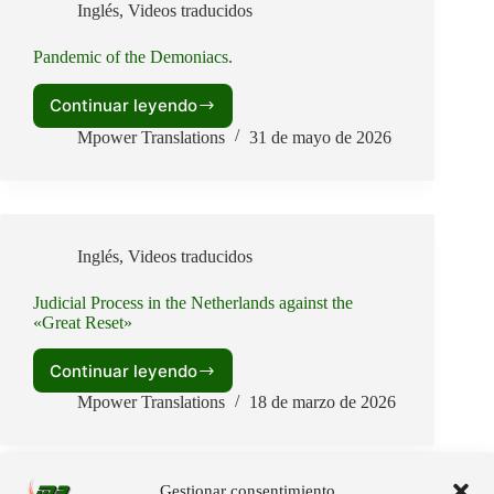
Inglés
,
Videos traducidos
Reality.
Pandemic of the Demoniacs.
Continuar leyendo
Pandemic
of
Mpower Translations
31 de mayo de 2026
the
Demoniacs.
Inglés
,
Videos traducidos
Judicial Process in the Netherlands against the
«Great Reset»
Continuar leyendo
Judicial
Process
Mpower Translations
18 de marzo de 2026
in
the
Netherlands
against
Gestionar consentimiento