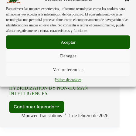
the
Inglés
,
Videos traducidos
«Great
Para ofrecer las mejores experiencias, utilizamos tecnologías como las cookies para
Reset»
almacenar y/o acceder a la información del dispositivo. El consentimiento de estas
tecnologías nos permitirá procesar datos como el comportamiento de navegación o las
La Quinta Columna Responds.
identificaciones únicas en este sitio. No consentir o retirar el consentimiento, puede
afectar negativamente a ciertas características y funciones.
Continuar leyendo
La
Quinta
Aceptar
Mpower Translations
4 de marzo de 2026
Columna
Responds.
Denegar
Ver preferencias
Inglés
,
Videos traducidos
Política de cookies
HYBRIDIZATION BY NON-HUMAN
INTELLIGENCES
Continuar leyendo
HYBRIDIZATION
BY
Mpower Translations
1 de febrero de 2026
NON-
HUMAN
INTELLIGENCES