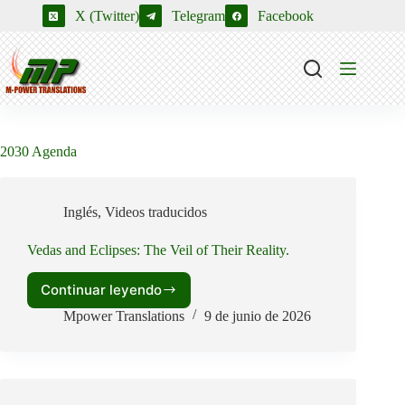
Saltar
X (Twitter)
Telegram
Facebook
al
contenido
2030 Agenda
Inglés
,
Videos traducidos
Vedas and Eclipses: The Veil of Their Reality.
Continuar leyendo
Vedas
and
Mpower Translations
9 de junio de 2026
Eclipses:
The
Veil
of
Their