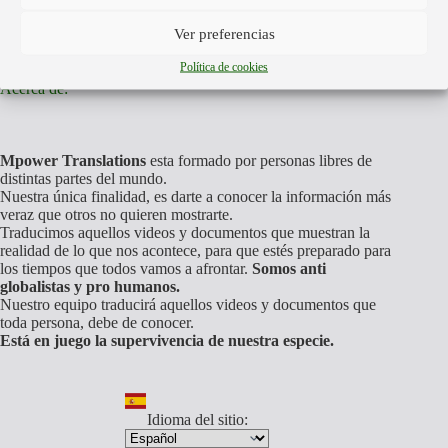
に
ビ
セ
麻
ア
Ver preferencias
ッ
疹
の
シ
の
テ
Política de cookies
ョ
予
レ
Acerca de:
ン。
防
ビ
接
で、
種
ワ
を
Mpower Translations
esta formado por personas libres de
ク
distintas partes del mundo.
受
チ
Nuestra única finalidad, es darte a conocer la información más
け
ン
veraz que otros no quieren mostrarte.
さ
に
Traducimos aquellos videos y documentos que muestran la
せ
何
realidad de lo que nos acontece, para que estés preparado para
よ
が
los tiempos que todos vamos a afrontar.
Somos anti
う
globalistas y pro humanos.
含
と
Nuestro equipo traducirá aquellos videos y documentos que
ま
し
toda persona, debe de conocer.
れ
て
Está en juego la supervivencia de nuestra especie.
て
い
い
ま
る
す。
か
Idioma del sitio:
が