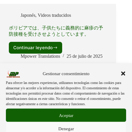
ル・
ア
ル
Japonés
,
Videos traducidos
ト
市
ボリビアでは、子供たちに義務的に麻疹の予
に
防接種を受けさせようとしています。
お
け
Continuar leyendo
る
ボ
数
リ
Mpower Translations
25 de julio de 2025
種
ビ
類
ア
の
で
Gestionar consentimiento
ワ
は、
Para ofrecer las mejores experiencias, utilizamos tecnologías como las cookies para
ク
子
Japonés
,
Videos traducidos
almacenar y/o acceder a la información del dispositivo. El consentimiento de estas
チ
供
tecnologías nos permitirá procesar datos como el comportamiento de navegación o las
ン
た
identificaciones únicas en este sitio. No consentir o retirar el consentimiento, puede
ボリビアのテレビで、ワクチンに何が含まれ
の
ち
afectar negativamente a ciertas características y funciones.
ているかが示される。
光
に
学
義
Aceptar
顕
Continuar leyendo
務
ボ
微
的
リ
Denegar
Mpower Translations
24 de julio de 2025
鏡