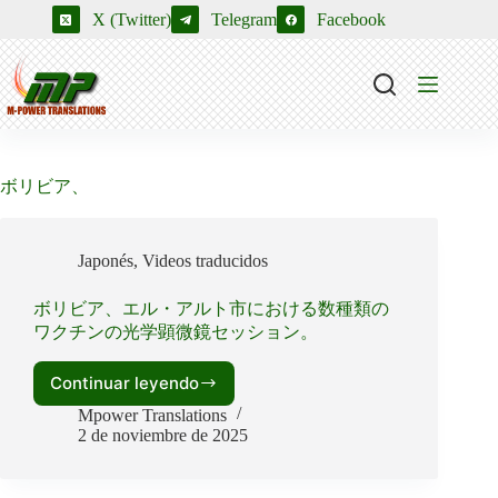
Saltar
X (Twitter)
Telegram
Facebook
al
contenido
ボリビア、
Japonés
,
Videos traducidos
ボリビア、エル・アルト市における数種類の
ワクチンの光学顕微鏡セッション。
Continuar leyendo
ボ
リ
Mpower Translations
2 de noviembre de 2025
ビ
ア、
エ