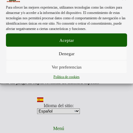
で
使
Acerca de:
Para ofrecer las mejores experiencias, utilizamos tecnologías como las cookies para
用
almacenar y/o acceder a la información del dispositivo. El consentimiento de estas
tecnologías nos permitirá procesar datos como el comportamiento de navegación o las
さ
identificaciones únicas en este sitio. No consentir o retirar el consentimiento, puede
れ
Mpower Translations
esta formado por personas libres de
afectar negativamente a ciertas características y funciones.
て
distintas partes del mundo.
い
Nuestra única finalidad, es darte a conocer la información más
Aceptar
る
veraz que otros no quieren mostrarte.
ワ
Traducimos aquellos videos y documentos que muestran la
Denegar
ク
realidad de lo que nos acontece, para que estés preparado para
チ
los tiempos que todos vamos a afrontar.
Somos anti
globalistas y pro humanos.
ン
Ver preferencias
Nuestro equipo traducirá aquellos videos y documentos que
に
toda persona, debe de conocer.
Política de cookies
関
Está en juego la supervivencia de nuestra especie.
す
る
調
査.
Idioma del sitio:
Menú