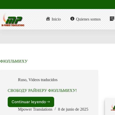
Saltar
al
contenido
Inicio
Quienes somos
ФЮЛЛЬМИХУ
Ruso
,
Videos traducidos
СВОБОДУ РАЙНЕРУ ФЮЛЛЬМИХУ!
Continuar leyendo
СВОБОДУ
РАЙНЕРУ
Mpower Translations
8 de junio de 2025
ФЮЛЛЬМИХУ!