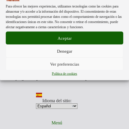
вакцины.
Acerca de:
Para ofrecer las mejores experiencias, utilizamos tecnologías como las cookies para
almacenar y/o acceder a la información del dispositivo. El consentimiento de estas
tecnologías nos permitirá procesar datos como el comportamiento de navegación o las
identificaciones únicas en este sitio. No consentir o retirar el consentimiento, puede
Mpower Translations
esta formado por personas libres de
afectar negativamente a ciertas características y funciones.
distintas partes del mundo.
Nuestra única finalidad, es darte a conocer la información más
Aceptar
veraz que otros no quieren mostrarte.
Traducimos aquellos videos y documentos que muestran la
Denegar
realidad de lo que nos acontece, para que estés preparado para
los tiempos que todos vamos a afrontar.
Somos anti
globalistas y pro humanos.
Ver preferencias
Nuestro equipo traducirá aquellos videos y documentos que
toda persona, debe de conocer.
Política de cookies
Está en juego la supervivencia de nuestra especie.
Idioma del sitio:
Menú