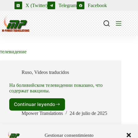
Saltar
X (Twitter)
Telegram
Facebook
al
contenido
телевидение
Ruso
,
Videos traducidos
На боливийском телевидении показано, что
содержат вакцины.
Continuar leyendo
На
боливийском
Mpower Translations
24 de julio de 2025
телевидении
показано,
что
Gestionar consentimiento
содержат