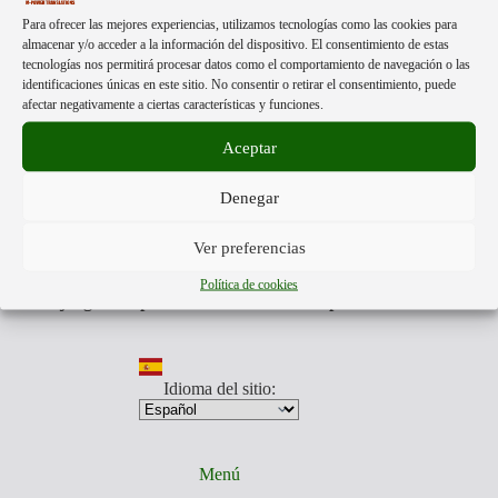
г.
Acerca de:
Para ofrecer las mejores experiencias, utilizamos tecnologías como las cookies para
almacenar y/o acceder a la información del dispositivo. El consentimiento de estas
tecnologías nos permitirá procesar datos como el comportamiento de navegación o las
identificaciones únicas en este sitio. No consentir o retirar el consentimiento, puede
Mpower Translations
esta formado por personas libres de
afectar negativamente a ciertas características y funciones.
distintas partes del mundo.
Nuestra única finalidad, es darte a conocer la información más
Aceptar
veraz que otros no quieren mostrarte.
Traducimos aquellos videos y documentos que muestran la
Denegar
realidad de lo que nos acontece, para que estés preparado para
los tiempos que todos vamos a afrontar.
Somos anti
globalistas y pro humanos.
Ver preferencias
Nuestro equipo traducirá aquellos videos y documentos que
toda persona, debe de conocer.
Política de cookies
Está en juego la supervivencia de nuestra especie.
Idioma del sitio:
Menú