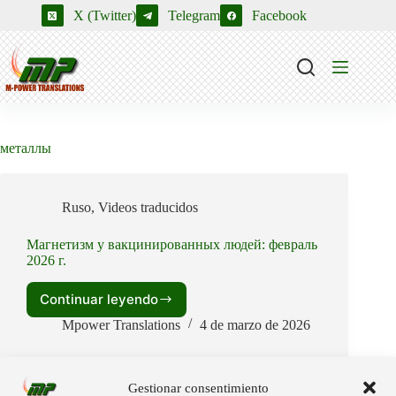
Saltar
X (Twitter)
Telegram
Facebook
al
contenido
металлы
Ruso
,
Videos traducidos
Магнетизм у вакцинированных людей: февраль
2026 г.
Continuar leyendo
Магнетизм
у
Mpower Translations
4 de marzo de 2026
вакцинированных
людей:
февраль
Gestionar consentimiento
2026