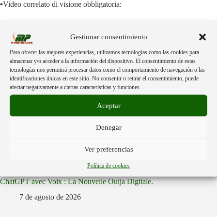
▪️Video correlato di visione obbligatoria:
https://rumble.com/v79yxoo-la-verit-dietro-lhantavirus.html?
mref=36f65j&mc=ebrql
Gestionar consentimiento
Para ofrecer las mejores experiencias, utilizamos tecnologías como las cookies para
almacenar y/o acceder a la información del dispositivo. El consentimiento de estas
tecnologías nos permitirá procesar datos como el comportamiento de navegación o las
identificaciones únicas en este sitio. No consentir o retirar el consentimiento, puede
afectar negativamente a ciertas características y funciones.
Aceptar
Entradas relacionadas
Denegar
ChatGPT mit Sprachfunktion: Das neue digitale Ouija-Brett.
Ver preferencias
8 de agosto de 2026
Política de cookies
ChatGPT avec Voix : La Nouvelle Ouija Digitale.
7 de agosto de 2026