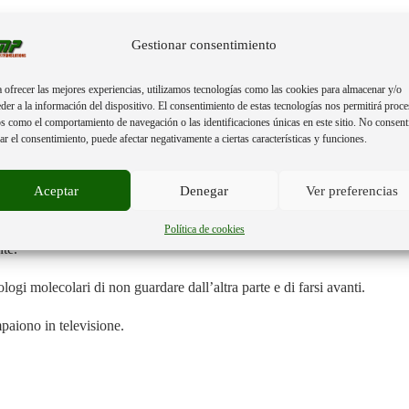
Gestionar consentimiento
 ofrecer las mejores experiencias, utilizamos tecnologías como las cookies para almacenar y/o
der a la información del dispositivo. El consentimiento de estas tecnologías nos permitirá proce
y Clark per parlare delle nuove ed esplosive scoperte nelle Filippine, in
s como el comportamiento de navegación o las identificaciones únicas en este sitio. No consent
l’umanità.
rar el consentimiento, puede afectar negativamente a ciertas características y funciones.
 dove si dirige il nostro prossimo futuro come specie.
Aceptar
Denegar
Ver preferencias
etwork. È stato tradotto in diverse lingue per dare l’allarme e poter raggi
Política de cookies
te.
ologi molecolari di non guardare dall’altra parte e di farsi avanti.
aiono in televisione.