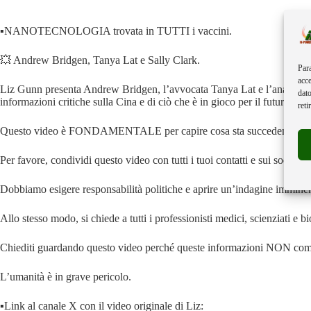
▪️NANOTECNOLOGIA trovata in TUTTI i vaccini.
💥 Andrew Bridgen, Tanya Lat e Sally Clark.
Para
acce
Liz Gunn presenta Andrew Bridgen, l’avvocata Tanya Lat e l’analista Sall
dato
informazioni critiche sulla Cina e di ciò che è in gioco per il futuro del
reti
Questo video è FONDAMENTALE per capire cosa sta succedendo e verso
Per favore, condividi questo video con tutti i tuoi contatti e sui social n
Dobbiamo esigere responsabilità politiche e aprire un’indagine imminen
Allo stesso modo, si chiede a tutti i professionisti medici, scienziati e bi
Chiediti guardando questo video perché queste informazioni NON comp
L’umanità è in grave pericolo.
▪️Link al canale X con il video originale di Liz: