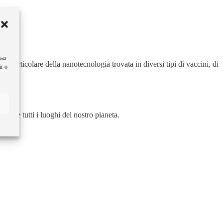
sar
 particolare della nanotecnologia trovata in diversi tipi di vaccini, di
ir o
ungere tutti i luoghi del nostro pianeta.