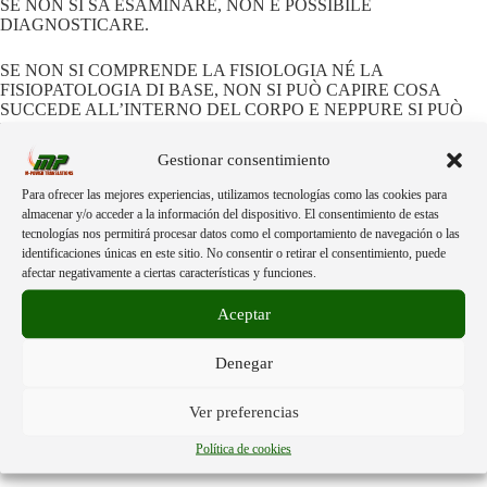
SE NON SI SA ESAMINARE, NON È POSSIBILE
DIAGNOSTICARE.
SE NON SI COMPRENDE LA FISIOLOGIA NÉ LA
FISIOPATOLOGIA DI BASE, NON SI PUÒ CAPIRE COSA
SUCCEDE ALL’INTERNO DEL CORPO E NEPPURE SI PUÒ
RICERCARE NULLA! (ma il ciarlatano esprime un’opinione).
Gestionar consentimiento
LA MEDICINA È COSÌ; UNA SCIENZA E UN’ARTE TROPPO
GRANDE PER LA MAGGIOR PARTE DEI MEDICI
Para ofrecer las mejores experiencias, utilizamos tecnologías como las cookies para
INOCULATI.
almacenar y/o acceder a la información del dispositivo. El consentimiento de estas
tecnologías nos permitirá procesar datos como el comportamiento de navegación o las
identificaciones únicas en este sitio. No consentir o retirar el consentimiento, puede
INOCULATO O MENO, QUESTO APPELLO È AFFINCHÉ
afectar negativamente a ciertas características y funciones.
TUTTI I MEDICI DEL MONDO ESAMININO I LORO PAZIENTI
E COLLEGHI, COME IMPOSTO DALLE LINEE GUIDA DELLA
Aceptar
MEDICINA, E INVITINO LE VITTIME A DENUNCIARE E
ESIGERE UN ANTIDOTO AL LORO GOVERNO.
Denegar
CIÒ CHE HANNO FATTO I POLITICI È GRAVISSIMO:
TRADIMENTO DELLA PATRIA E GENOCIDIO.
Ver preferencias
I RESPONSABILI SONO NEL VOSTRO PAESE.
Política de cookies