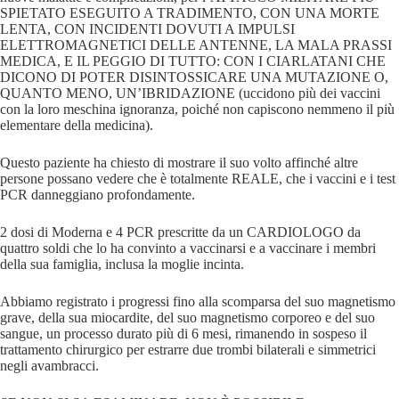
SPIETATO ESEGUITO A TRADIMENTO, CON UNA MORTE
LENTA, CON INCIDENTI DOVUTI A IMPULSI
ELETTROMAGNETICI DELLE ANTENNE, LA MALA PRASSI
MEDICA, E IL PEGGIO DI TUTTO: CON I CIARLATANI CHE
DICONO DI POTER DISINTOSSICARE UNA MUTAZIONE O,
QUANTO MENO, UN’IBRIDAZIONE (uccidono più dei vaccini
con la loro meschina ignoranza, poiché non capiscono nemmeno il più
elementare della medicina).
Questo paziente ha chiesto di mostrare il suo volto affinché altre
persone possano vedere che è totalmente REALE, che i vaccini e i test
PCR danneggiano profondamente.
2 dosi di Moderna e 4 PCR prescritte da un CARDIOLOGO da
quattro soldi che lo ha convinto a vaccinarsi e a vaccinare i membri
della sua famiglia, inclusa la moglie incinta.
Abbiamo registrato i progressi fino alla scomparsa del suo magnetismo
grave, della sua miocardite, del suo magnetismo corporeo e del suo
sangue, un processo durato più di 6 mesi, rimanendo in sospeso il
trattamento chirurgico per estrarre due trombi bilaterali e simmetrici
negli avambracci.