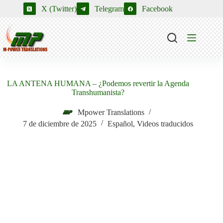
Saltar
X (Twitter)
Telegram
Facebook
al
contenido
LA ANTENA HUMANA – ¿Podemos revertir la Agenda
Transhumanista?
Mpower Translations
7 de diciembre de 2025
Español
,
Videos traducidos