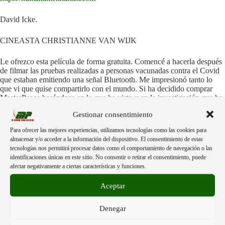
David Icke.
CINEASTA CHRISTIANNE VAN WIJK
Le ofrezco esta película de forma gratuita. Comencé a hacerla después
de filmar las pruebas realizadas a personas vacunadas contra el Covid
que estaban emitiendo una señal Bluetooth. Me impresionó tanto lo
que vi que quise compartirlo con el mundo. Si ha decidido comprar
MasterPeace basándose en lo que ha visto y en la investigación que ha
realizado, y está utilizando el código anterior, recibiré una comisión.
Gestionar consentimiento
Esta comisión ayudará a financiar la realización de esta película, ya
que actualmente se autofinancia. ¡Gracias por mirar!
Para ofrecer las mejores experiencias, utilizamos tecnologías como las cookies para
almacenar y/o acceder a la información del dispositivo. El consentimiento de estas
📺 Odysee:
tecnologías nos permitirá procesar datos como el comportamiento de navegación o las
identificaciones únicas en este sitio. No consentir o retirar el consentimiento, puede
afectar negativamente a ciertas características y funciones.
https://odysee.com/@mpowertranslations:e/LA-ANTENA-
HUMANA-Podemos-revertir-la-Agenda-Transhumanista:0
Aceptar
Denegar