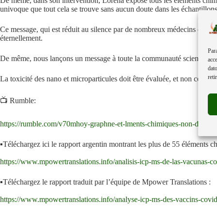
De même, dans son intervention, Lorena expose tous les éléments chimique
univoque que tout cela se trouve sans aucun doute dans les échantillons
Ce message, qui est réduit au silence par de nombreux médecins et profes
éternellement.
Para
De même, nous lançons un message à toute la communauté scientifique
acce
dato
reti
La toxicité des nano et microparticules doit être évaluée, et non celle d
📺 Rumble:
https://rumble.com/v70mhoy-graphne-et-lments-chimiques-non-dclars-
▪️Téléchargez ici le rapport argentin montrant les plus de 55 éléments c
https://www.mpowertranslations.info/analisis-icp-ms-de-las-vacunas-co
▪️Téléchargez le rapport traduit par l’équipe de Mpower Translations :
https://www.mpowertranslations.info/analyse-icp-ms-des-vaccins-covid