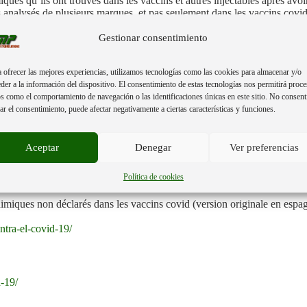
s qu’ils ont trouvés dans les vaccins et autres injectables après avoir 
 analysés de plusieurs marques, et pas seulement dans les vaccins covid
Gestionar consentimiento
sionnels de la santé, devrait être connu de tous, tant du corps médical q
 ofrecer las mejores experiencias, utilizamos tecnologías como las cookies para almacenar y/o
 et aux autorités compétentes de chaque pays du monde :
der a la información del dispositivo. El consentimiento de estas tecnologías nos permitirá proce
s como el comportamiento de navegación o las identificaciones únicas en este sitio. No consent
rar el consentimiento, puede afectar negativamente a ciertas características y funciones.
es éléments chimiques libres.
Aceptar
Denegar
Ver preferencias
dans-les-vaccins-covid-par-lorena-di.html?mref=36f65j&mc=ebrql
Política de cookies
himiques non déclarés dans les vaccins covid (version originale en espag
ntra-el-covid-19/
-19/