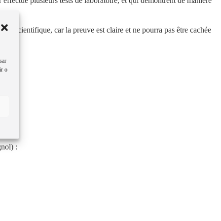
effectué plusieurs tests de laboratoire, et qui démontrent de manière
.
ue scientifique, car la preuve est claire et ne pourra pas être cachée
sar
ir o
nol) :