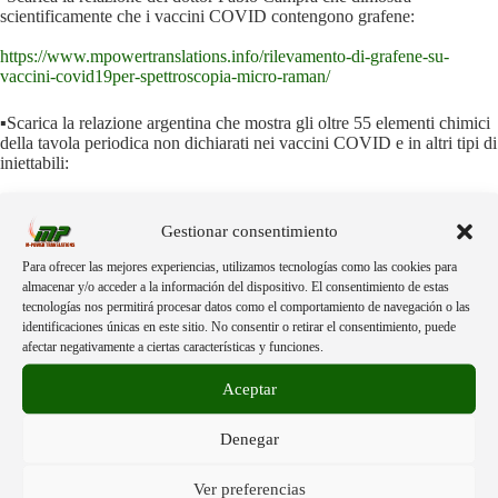
scientificamente che i vaccini COVID contengono grafene:
https://www.mpowertranslations.info/rilevamento-di-grafene-su-
vaccini-covid19per-spettroscopia-micro-raman/
▪️Scarica la relazione argentina che mostra gli oltre 55 elementi chimici
della tavola periodica non dichiarati nei vaccini COVID e in altri tipi di
iniettabili:
https://www.mpowertranslations.info/analisi-icp-ms-dei-vaccini-covid-
19/
Gestionar consentimiento
Para ofrecer las mejores experiencias, utilizamos tecnologías como las cookies para
▪️Scarica la relazione notarile della dottoressa Zelada (in inglese e
almacenar y/o acceder a la información del dispositivo. El consentimiento de estas
spagnolo):
tecnologías nos permitirá procesar datos como el comportamiento de navegación o las
identificaciones únicas en este sitio. No consentir o retirar el consentimiento, puede
https://www.mpowertranslations.info/notarized-report-of-evidence-of-
afectar negativamente a ciertas características y funciones.
toxicity-and-nanotechnology-in-injectables/
Aceptar
Denegar
Ver preferencias