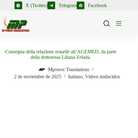
Saltar
X (Twitter)
Telegram
Facebook
al
contenido
Consegna della relazione notarile all’AGEMED, da parte
della dottoressa Liliana Zelada.
Mpower Translations
2 de noviembre de 2025
Italiano
,
Videos traducidos