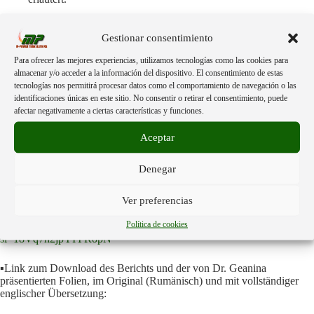
Nachfolgend sind die Fachleute aufgeführt, die ihre Arbeiten während
Gestionar consentimiento
der Tagung präsentiert haben:
Para ofrecer las mejores experiencias, utilizamos tecnologías como las cookies para
Dr. Geanina Hagimă (Fachärztin für Gynäkologie).
almacenar y/o acceder a la información del dispositivo. El consentimiento de estas
Dr. Damian Baciu (Facharzt für Pädiatrie).
tecnologías nos permitirá procesar datos como el comportamiento de navegación o las
Dr. Paul Alexandru (Anthropologe und Doktor der
identificaciones únicas en este sitio. No consentir o retirar el consentimiento, puede
Veterinärmedizin).
afectar negativamente a ciertas características y funciones.
Dr. Tatiana Uruioc (Fachärztin für Neurologie).
General a.D. Stan Petrescu.
Aceptar
Juristin Aida Frunză.
Gabriela Calițescu (Investigativjournalistin).
Denegar
Alexandra Henrion Caude (Gast-Genetikerin).
Ver preferencias
▪️Link zur vollständigen Konferenz im Original (Rumänisch):
Política de cookies
https://www.youtube.com/live/p9yA01uXu28?
si=18Vq7h2jpYIYRopN
▪️Link zum Download des Berichts und der von Dr. Geanina
präsentierten Folien, im Original (Rumänisch) und mit vollständiger
englischer Übersetzung: