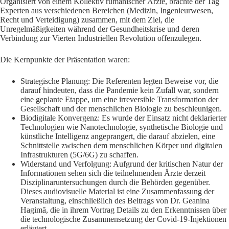
Organisiert von einem Kollektiv rumänischer Ärzte, brachte der Tag
Experten aus verschiedenen Bereichen (Medizin, Ingenieurwesen,
Recht und Verteidigung) zusammen, mit dem Ziel, die
Unregelmäßigkeiten während der Gesundheitskrise und deren
Verbindung zur Vierten Industriellen Revolution offenzulegen.
Die Kernpunkte der Präsentation waren:
Strategische Planung: Die Referenten legten Beweise vor, die
darauf hindeuten, dass die Pandemie kein Zufall war, sondern
eine geplante Etappe, um eine irreversible Transformation der
Gesellschaft und der menschlichen Biologie zu beschleunigen.
Biodigitale Konvergenz: Es wurde der Einsatz nicht deklarierter
Technologien wie Nanotechnologie, synthetische Biologie und
künstliche Intelligenz angeprangert, die darauf abzielen, eine
Schnittstelle zwischen dem menschlichen Körper und digitalen
Infrastrukturen (5G/6G) zu schaffen.
Widerstand und Verfolgung: Aufgrund der kritischen Natur der
Informationen sehen sich die teilnehmenden Ärzte derzeit
Disziplinaruntersuchungen durch die Behörden gegenüber.
Dieses audiovisuelle Material ist eine Zusammenfassung der
Veranstaltung, einschließlich des Beitrags von Dr. Geanina
Hagimă, die in ihrem Vortrag Details zu den Erkenntnissen über
die technologische Zusammensetzung der Covid-19-Injektionen
erläutert.