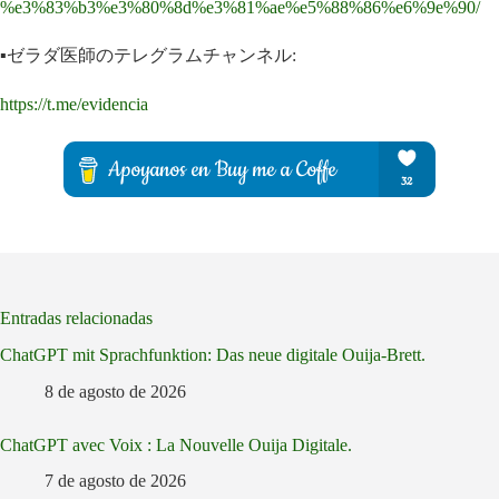
%e3%83%b3%e3%80%8d%e3%81%ae%e5%88%86%e6%9e%90/
▪️ゼラダ医師のテレグラムチャンネル:
https://t.me/evidencia
Entradas relacionadas
ChatGPT mit Sprachfunktion: Das neue digitale Ouija-Brett.
8 de agosto de 2026
ChatGPT avec Voix : La Nouvelle Ouija Digitale.
7 de agosto de 2026