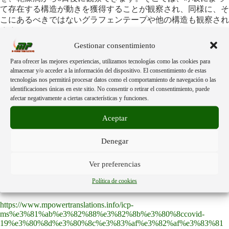
て存在する構造が動きを獲得することが観察され、同様に、そ
こにあるべきではないグラフェンテープや他の構造も観察され
ます。
Gestionar consentimiento
以下の添付レポートをダウンロードして共有し、世界中の誰も
Para ofrecer las mejores experiencias, utilizamos tecnologías como las cookies para
がこれを知り、各自が考慮して行動できるようにしてくださ
almacenar y/o acceder a la información del dispositivo. El consentimiento de estas
い。
tecnologías nos permitirá procesar datos como el comportamiento de navegación o las
identificaciones únicas en este sitio. No consentir o retirar el consentimiento, puede
▪️​日本語に翻訳されたパブロ・カンプラのレポート。:
afectar negativamente a ciertas características y funciones.
https://www.mpowertranslations.info/covid-
Aceptar
19%e3%83%af%e3%82%af%e3%83%81%e3%83%b3%e4%b8%ad
%e3%81%ae%e3%82%b0%e3%83%a9%e3%83%95%e3%82%a7%e
Denegar
3%83%b3%e6%a4%9c%e5%87%ba%e3%83%9e%e3%82%a4%e3%
82%af%e3%83%ad%e3%83%a9%e3%83%9e%e3%83%b3%e5%88
%86/
Ver preferencias
Política de cookies
▪️「COVID-19」「ワクチン」のICP-MS分析（日本語）:
https://www.mpowertranslations.info/icp-
ms%e3%81%ab%e3%82%88%e3%82%8b%e3%80%8ccovid-
19%e3%80%8d%e3%80%8c%e3%83%af%e3%82%af%e3%83%81