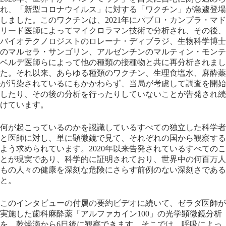
れ、「新型コロナウイルス」に対する「ワクチン」が急遽登場
しました。このワクチンは、2021年にパブロ・カンプラ・マド
リード医師によってマイクロラマン技術で分析され、その後、
バイオテクノロジストのロレーナ・ディブラジ、生物科学博士
のマルセラ・サンゴリン、アルゼンチンのマルティン・モンテ
ベルデ医師らによって他の種類の接種物と共に再分析されまし
た。それ以来、あらゆる種類のワクチン、生理食塩水、麻酔薬
が汚染されているにもかかわらず、当局が考慮して調査を開始
したり、その後の分析を行ったりしていないことが告発され続
けています。
何が起こっているのかを認識しているすべての独立した科学者
と医師に対し、単に顕微鏡で見て、それぞれの国から観察する
よう求められています。2020年以来告発されているすべてのこ
とが現実であり、科学的に証明されており、世界中の何百万人
もの人々の健康を深刻な危険にさらす前例のない深刻さである
と。
このインタビューの付属の要約ビデオに続いて、ゼラダ医師が
実施した歯科麻酔薬「アルファカイン100」の光学顕微鏡分析
を、乾燥滴から6日後に観察できます。そこでは、呼吸によっ